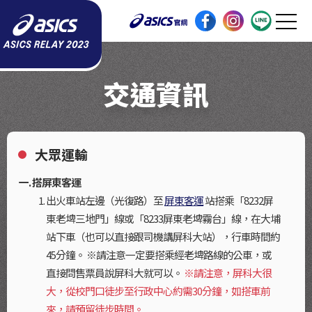
住宿資訊
推薦商品
交通資訊
贊助廠商
FAQ
大眾運輸
我要報名
搭屏東客運
出火車站左邊（光復路）至
屏東客運
站搭乘「8232屏
東老埤三地門」線或「8233屏東老埤霧台」線，在大埔
歷年回顧
站下車（也可以直接跟司機講屏科大站），行車時間約
45分鐘。 ※請注意一定要搭乘經老埤路線的公車，或
直接問售票員說屏科大就可以。
※請注意，屏科大很
大，從校門口徒步至行政中心約需30分鐘，如搭車前
來，請預留徒步時間。