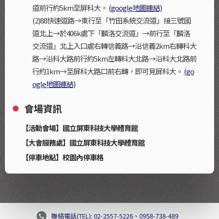
道前行約5km至屏科大。
(google地圖連結)
(2)88快速道路→東行至「竹田系統交流道」接三號國
道北上→於406k處下「麟洛交流道」→前行至「麟洛
交流道」北上入口處右轉信義路→沿信義2km右轉科大
路→沿科大路前行約5km左轉科大北路→沿科大北路前
行約1km→至屏科大路口前右轉，即可見屏科大。
(go
ogle地圖連結)
會場資訊
【活動會場】國立屏東科技大學體育館
【大會服務處】國立屏東科技大學體育館
【停車地點】校園內停車格
聯絡電話(TEL): 02-2557-5226
、
0958-738-489