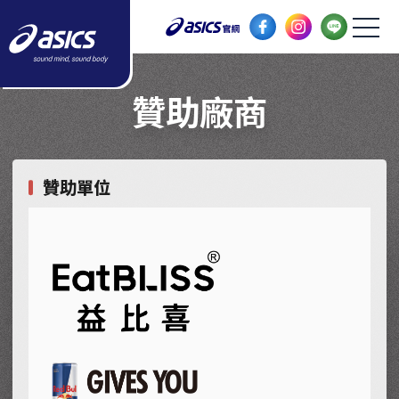
推薦商品
跑者優惠
贊助廠商
贊助廠商
FAQ
贊助單位
歷年回顧
2025
2024
2023
2022